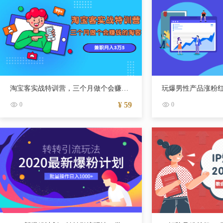
淘宝客实战特训营，三个月做个会赚钱的淘客，兼职月入3万5
¥ 59
0
0