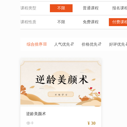
课程类型
不限
普通课程
报名课
课程性质
不限
免费课程
付费课
综合排序
人气优先
价格优先
好评优先
逆龄美颜术
¥ 30
0