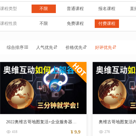
课程类型
不限
普通课程
报名课程
直
课程性质
不限
免费课程
付费课程
综合排序
人气优先
价格优先
好评优先
2022奥维古哥地图复活+企业服务器【九月更新】
¥ 9.9
418
276