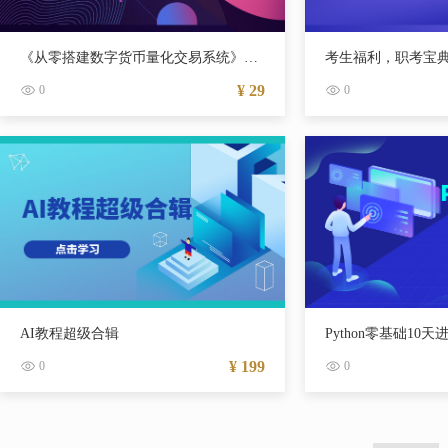
《从零搭建数字货币量化交易系统》长期可持续收益
考生福利，职考宝
¥ 29
0
0
AI教程超级合辑
Python零基础10天
¥ 199
0
0