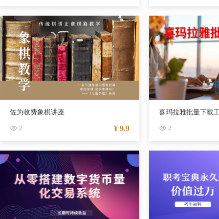
佐为收费象棋讲座
喜玛拉雅批量下载
¥ 9.9
2
2